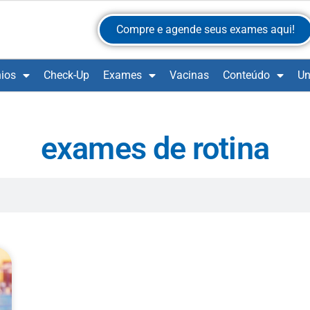
Compre e agende seus exames aqui!
ios
Check-Up
Exames
Vacinas
Conteúdo
Un
exames de rotina