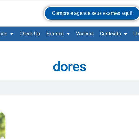
Compre e agende seus exames aqui!
ios
Check-Up
Exames
Vacinas
Conteúdo
Un
dores