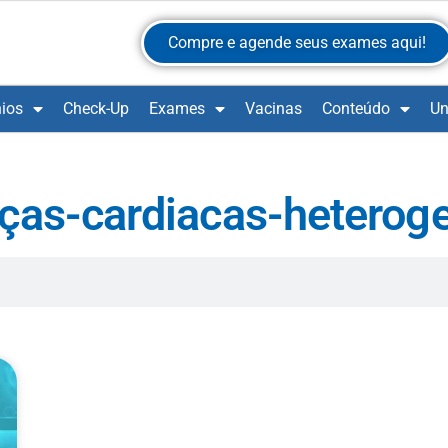
Compre e agende seus exames aqui!
ios
Check-Up
Exames
Vacinas
Conteúdo
Un
ças-cardiacas-heterog