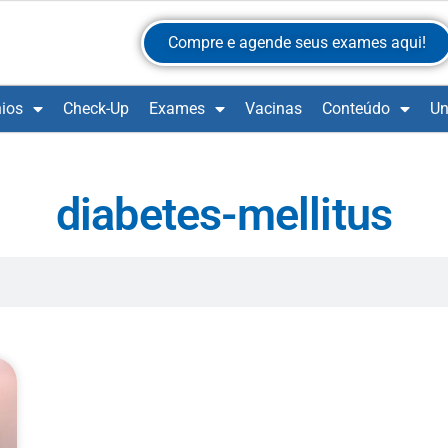
Compre e agende seus exames aqui!
ios
Check-Up
Exames
Vacinas
Conteúdo
Un
diabetes-mellitus