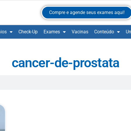
Compre e agende seus exames aqui!
ios
Check-Up
Exames
Vacinas
Conteúdo
Un
cancer-de-prostata