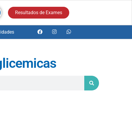
Resultados de Exames
idades
glicemicas