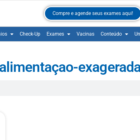
Compre e agende seus exames aqui!
ios
Check-Up
Exames
Vacinas
Conteúdo
Un
alimentaçao-exagerad